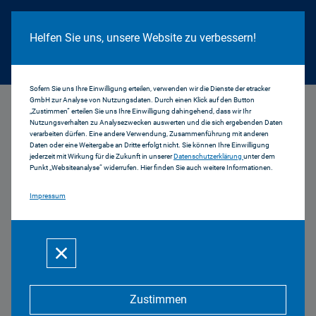
Cookie Hinweis
Helfen Sie uns, unsere Website zu verbessern!
Sofern Sie uns Ihre Einwilligung erteilen, verwenden wir die Dienste der etracker
GmbH zur Analyse von Nutzungsdaten. Durch einen Klick auf den Button
...
Aktuell
„Zustimmen“ erteilen Sie uns Ihre Einwilligung dahingehend, dass wir Ihr
Nutzungsverhalten zu Analysezwecken auswerten und die sich ergebenden Daten
verarbeiten dürfen. Eine andere Verwendung, Zusammenführung mit anderen
Daten oder eine Weitergabe an Dritte erfolgt nicht. Sie können Ihre Einwilligung
jederzeit mit Wirkung für die Zukunft in unserer
Datenschutzerklärung
unter dem
Punkt „Websiteanalyse“ widerrufen. Hier finden Sie auch weitere Informationen.
Impressum
Bericht des Präsidenten zur
30. Sitzung des Medienrats
am 15.07.2021
15.07.2021 | 30 2021
Zustimmen
Ergebnisse der Funkanalyse Bayern Hörfunk 2021