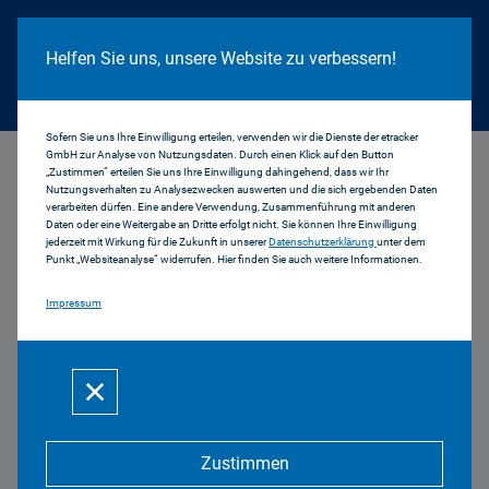
Cookie Hinweis
Helfen Sie uns, unsere Website zu verbessern!
Sofern Sie uns Ihre Einwilligung erteilen, verwenden wir die Dienste der etracker
GmbH zur Analyse von Nutzungsdaten. Durch einen Klick auf den Button
...
Aktuell
„Zustimmen“ erteilen Sie uns Ihre Einwilligung dahingehend, dass wir Ihr
Nutzungsverhalten zu Analysezwecken auswerten und die sich ergebenden Daten
verarbeiten dürfen. Eine andere Verwendung, Zusammenführung mit anderen
Daten oder eine Weitergabe an Dritte erfolgt nicht. Sie können Ihre Einwilligung
jederzeit mit Wirkung für die Zukunft in unserer
Datenschutzerklärung
unter dem
Punkt „Websiteanalyse“ widerrufen. Hier finden Sie auch weitere Informationen.
Impressum
Neue Mitglieder aus dem
Bayerischen Landtag im
BLM-Medienrat
08.02.2024 | 05 2024
Zustimmen
Der Vorsitzende des Medienrats der Bayerischen