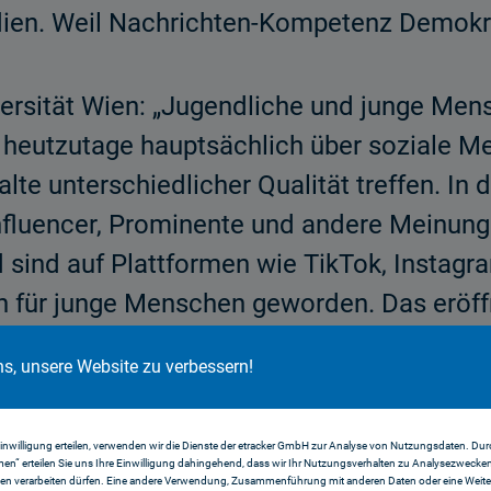
udien. Weil Nachrichten-Kompetenz Demokr
versität Wien: „Jugendliche und junge Men
heutzutage hauptsächlich über soziale Med
lte unterschiedlicher Qualität treffen. In
Influencer, Prominente und andere Meinun
 sind auf Plattformen wie TikTok, Instag
en für junge Menschen geworden. Das eröf
erständliche Inhalte (wieder) für Politik z
ns, unsere Website zu verbessern!
Fehlinformationen oder die Polarisierung 
iken.“
Einwilligung erteilen, verwenden wir die Dienste der etracker GmbH zur Analyse von Nutzungsdaten. Durc
en“ erteilen Sie uns Ihre Einwilligung dahingehend, dass wir Ihr Nutzungsverhalten zu Analysezwecke
en verarbeiten dürfen. Eine andere Verwendung, Zusammenführung mit anderen Daten oder eine Weiter