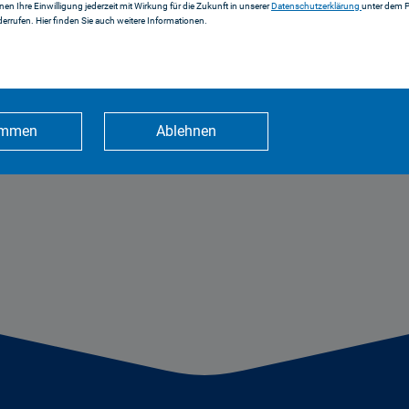
 Tagung geht es
hier
.
nnen Ihre Einwilligung jederzeit mit Wirkung für die Zukunft in unserer
Datenschutzerklärung
unter dem 
errufen. Hier finden Sie auch weitere Informationen.
immen
Ablehnen