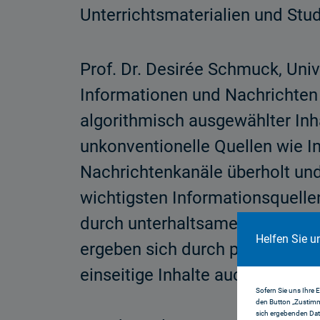
Unterrichtsmaterialien und St
Prof. Dr. Desirée Schmuck, Uni
Informationen und Nachrichten 
algorithmisch ausgewählter Inha
unkonventionelle Quellen wie 
Nachrichtenkanäle überholt und
wichtigsten Informationsquell
durch unterhaltsame und leicht v
Helfen Sie u
ergeben sich durch potenzielle 
einseitige Inhalte auch viele Ris
Sofern Sie uns Ihre 
den Button „Zustimm
sich ergebenden Dat