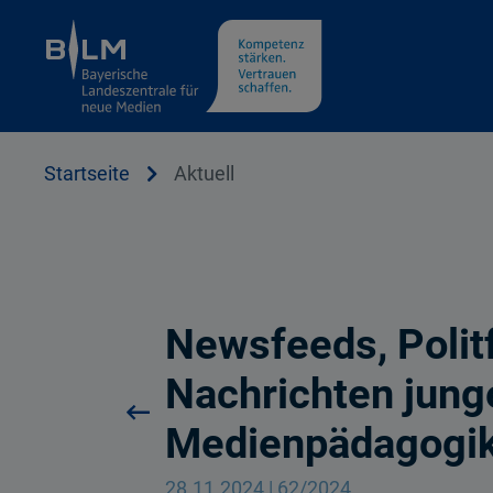
Cookie Hinweis
Startseite
Aktuell
Newsfeeds, Politf
Nachrichten jun
Medienpädagogik
28.11.2024 | 62/2024