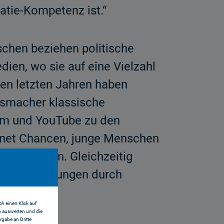
atie-Kompetenz ist.“
schen beziehen politische
ien, wo sie auf eine Vielzahl
 den letzten Jahren haben
gsmacher klassische
ram und YouTube zu den
fnet Chancen, junge Menschen
u begeistern. Gleichzeitig
von Einstellungen durch
h einen Klick auf
n auswerten und die
gabe an Dritte