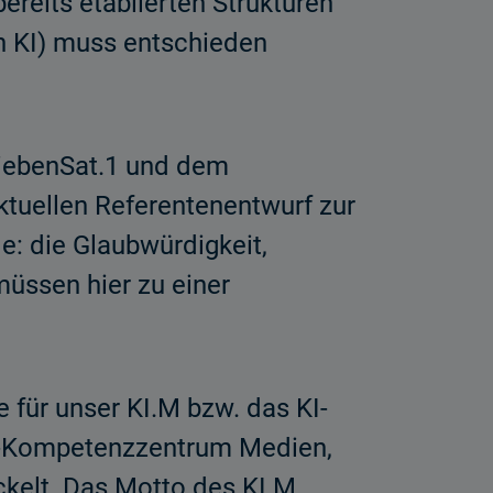
reits etablierten Strukturen
ch KI) muss entschieden
SiebenSat.1 und dem
ktuellen Referentenentwurf zur
: die Glaubwürdigkeit,
müssen hier zu einer
 für unser KI.M bzw. das KI-
KI-Kompetenzzentrum Medien,
ickelt. Das Motto des KI.M,