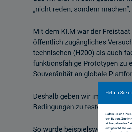
„nicht reden, sondern machen“, t
Mit dem KI.M war der Freistaat
öffentlich zugängliches Versuc
technischen (H200) als auch fa
funktionsfähige Prototypen zu e
Souveränität an globale Plattfo
Helfen Sie u
Deshalb geben wir im KI-Realla
Bedingungen zu testen, bevor si
Sofern Sie uns Ihre 
den Button „Zustimm
sich ergebenden Dat
So wurde beispielsweise mit de
erfolgt nicht. Sie kö