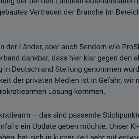
ung der bei den Landesmedienanstalten be
ufgebautes Vertrauen der Branche im Berei
n der Länder, aber auch Sendern wie Pro
rband dankbar, dass hier klar gegen den a
g in Deutschland Stellung genommen wurde
eit der privaten Medien ist in Gefahr, wir 
bürokratiearmen Lösung kommen.
kratiearm – das sind passende Stichpunkte
benfalls ein Update geben möchte. Unser 
aben, hat sich in kurzer Zeit sehr gut entw