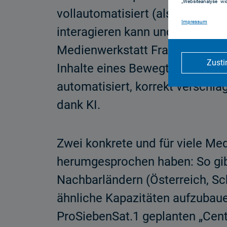
„Websiteanalyse“ wid
vollautomatisiert (also ohne j
Impressum
interagieren kann und weiß, wa
Medienwerkstatt Franken und Mü
Zust
Inhalte eines Bewegtbildbeitra
automatisiert, korrekt verschl
dank KI.
Zwei konkrete und für viele Me
herumgesprochen haben: So gi
Nachbarländern (Österreich, Sch
ähnliche Kapazitäten aufzubaue
ProSiebenSat.1 geplanten „Cente