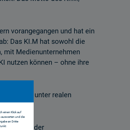
yern vorangegangen und hat ein
ab: Das KI.M hat sowohl die
en, mit Medienunternehmen
 KI nutzen können – ohne ihre
wendungen unter realen
h einen Klick auf
n auswerten und die
gabe an Dritte
ntwickelt, der
Punkt