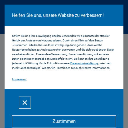
Cookie Hinweis
Helfen Sie uns, unsere Website zu verbessern!
Sofern Sie uns Ihre Einwilligung erteilen, verwenden wir die Dienste der etracker
GmbH zur Analyse von Nutzungsdaten. Durch einen Klick auf den Button
...
Aktuell
„Zustimmen“ erteilen Sie uns Ihre Einwilligung dahingehend, dass wir Ihr
Nutzungsverhalten zu Analysezwecken auswerten und die sich ergebenden Daten
verarbeiten dürfen. Eine andere Verwendung, Zusammenführung mit anderen
Daten oder eine Weitergabe an Dritte erfolgt nicht. Sie können Ihre Einwilligung
jederzeit mit Wirkung für die Zukunft in unserer
Datenschutzerklärung
unter dem
Punkt „Websiteanalyse“ widerrufen. Hier finden Sie auch weitere Informationen.
Impressum
Ausschreibung Ernst-
Schneider-Preis 2012
05.12.2011 | 03 2011
Wir weisen Sie auf die Ausschreibung des Ernst-
Zustimmen
Schneider-Preises 2012 hin.