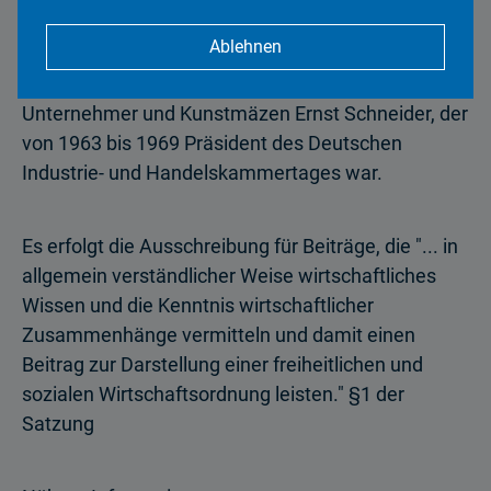
Ablehnen
Der Ernst-Schneider-Preis ist der Journalistenpreis
der deutschen Wirtschaft. Er ist benannt nach dem
Unternehmer und Kunstmäzen Ernst Schneider, der
von 1963 bis 1969 Präsident des Deutschen
Industrie- und Handelskammertages war.
Es erfolgt die Ausschreibung für Beiträge, die "... in
allgemein verständlicher Weise wirtschaftliches
Wissen und die Kenntnis wirtschaftlicher
Zusammenhänge vermitteln und damit einen
Beitrag zur Darstellung einer freiheitlichen und
sozialen Wirtschaftsordnung leisten." §1 der
Satzung