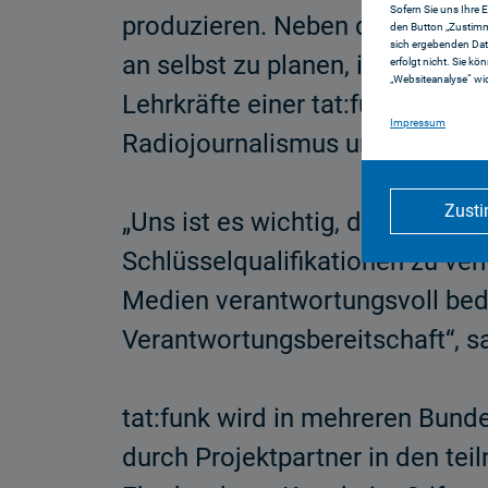
Sofern Sie uns Ihre 
produzieren. Neben den Grundl
den Button „Zustimm
sich ergebenden Dat
an selbst zu planen, ihre Ideen
erfolgt nicht. Sie kö
„Websiteanalyse“ wid
Lehrkräfte einer tat:funk-Grupp
Impressum
Radiojournalismus und Projek
Zust
„Uns ist es wichtig, den Schül
Schlüsselqualifikationen zu ver
Medien verantwortungsvoll bed
Verantwortungsbereit­schaft“, sa
tat:funk wird in mehreren Bunde
durch Projektpartner in den te