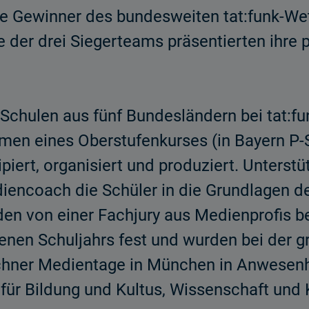
e Gewinner des bundesweiten tat:funk-W
e der drei Siegerteams präsentierten ihre 
Schulen aus fünf Bundesländern bei tat:fu
men eines Oberstufenkurses (in Bayern P-
iert, organisiert und produziert. Unterstü
diencoach die Schüler in die Grundlagen d
en von einer Fachjury aus Medienprofis b
nen Schuljahrs fest und wurden bei der g
ner Medientage in München in Anwesenhe
ür Bildung und Kultus, Wissenschaft und K