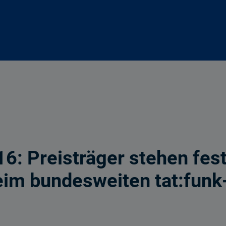
16: Preisträger stehen fes
eim bundesweiten tat:fun