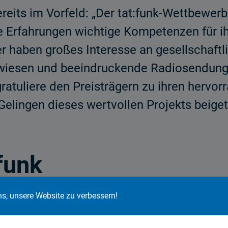
ereits im Vorfeld: „Der tat:funk-Wettbewer
e Erfahrungen wichtige Kompetenzen für ih
 haben großes Interesse an gesellschaftl
ewiesen und beeindruckende Radiosendung
gratuliere den Preisträgern zu ihren herv
 Gelingen dieses wertvollen Projekts beige
funk
ns, unsere Website zu verbessern!
ler den Auftrag, eine Radiosendung zu ein