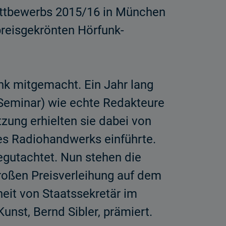
ettbewerbs 2015/16 in München
preisgekrönten Hörfunk-
nk mitgemacht. Ein Jahr lang
Seminar) wie echte Redakteure
tzung erhielten sie dabei von
es Radiohandwerks einführte.
egutachtet. Nun stehen die
roßen Preisverleihung auf dem
it von Staatssekretär im
unst, Bernd Sibler, prämiert.