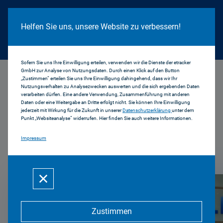
Cookie Hinweis
Helfen Sie uns, unsere Website zu verbessern!
Sofern Sie uns Ihre Einwilligung erteilen, verwenden wir die Dienste der etracker
GmbH zur Analyse von Nutzungsdaten. Durch einen Klick auf den Button
...
Presse Serviceseite
„Zustimmen“ erteilen Sie uns Ihre Einwilligung dahingehend, dass wir Ihr
Nutzungsverhalten zu Analysezwecken auswerten und die sich ergebenden Daten
verarbeiten dürfen. Eine andere Verwendung, Zusammenführung mit anderen
Presseservice
Daten oder eine Weitergabe an Dritte erfolgt nicht. Sie können Ihre Einwilligung
jederzeit mit Wirkung für die Zukunft in unserer
Datenschutzerklärung
unter dem
Punkt „Websiteanalyse“ widerrufen. Hier finden Sie auch weitere Informationen.
Impressum
Zustimmen