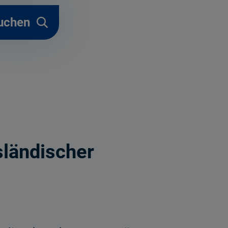
uchen
sländischer