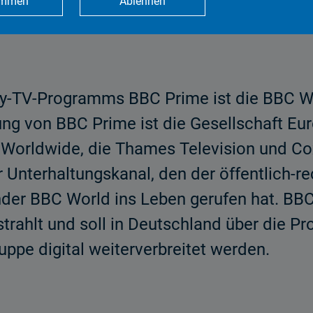
immen
Ablehnen
rahlt werden, die aus den drei kroatisc
y-TV-Programms BBC Prime ist die BBC Wor
itung von BBC Prime ist die Gesellschaft
 Worldwide, die Thames Television und Cox
r Unterhaltungskanal, den der öffentlich-r
er BBC World ins Leben gerufen hat. BBC 
estrahlt und soll in Deutschland über die 
ppe digital weiterverbreitet werden.