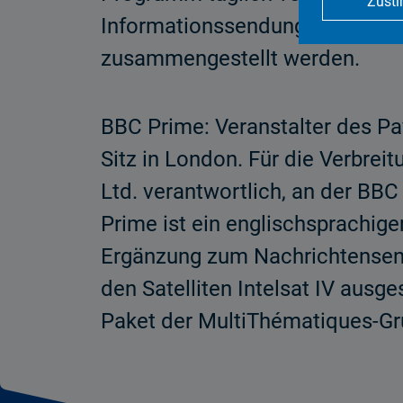
Zust
Informationssendungen ausgest
zusammengestellt werden.
BBC Prime: Veranstalter des Pa
Sitz in London. Für die Verbre
Ltd. verantwortlich, an der BBC
Prime ist ein englischsprachige
Ergänzung zum Nachrichtensend
den Satelliten Intelsat IV ausg
Paket der MultiThématiques-Gru