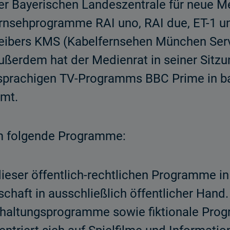
er Bayerischen Landeszentrale für neue 
ernsehprogramme RAI uno, RAI due, ET-1 und
eibers KMS (Kabelfernsehen München Ser
erdem hat der Medienrat in seiner Sitzu
hsprachigen TV-Programms BBC Prime in ba
mmt.
um folgende Programme:
ieser öffentlich-rechtlichen Programme in I
llschaft in ausschließlich öffentlicher Han
erhaltungsprogramme sowie fiktionale Pro