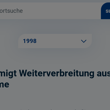
s
1998
igt Weiterverbreitung au
me