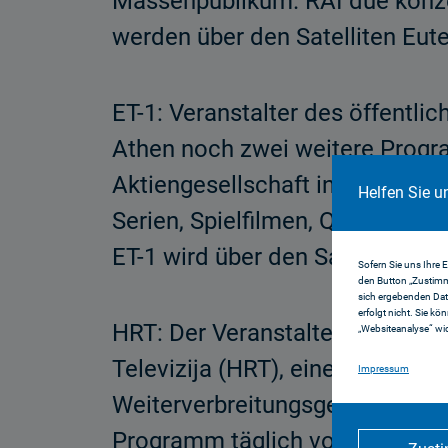
Massenpublikum. RAI due konze
werden über den Satelliten Eutel
ET-1: Veranstalter des öffentli
Athen noch zwei weitere Program
Aktiengesellschaft in ausschlie
Helfen Sie u
Serien, Spielfilmen, Quiz- und
ET-1 wird über den Satelliten Eu
Sofern Sie uns Ihre 
den Button „Zustimm
sich ergebenden Dat
erfolgt nicht. Sie kö
HRT: Der Veranstalter des kro
„Websiteanalyse“ wid
Televizija (HRT), eine Anstalt d
Impressum
Weiterverbreitungsgenehmigung
Programm täglich von 17.30 Uhr