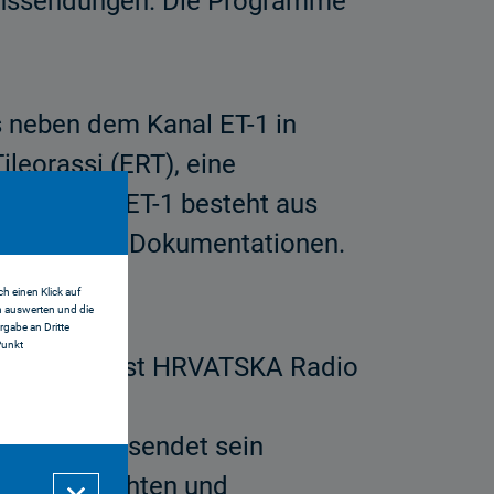
ionssendungen. Die Programme
as neben dem Kanal ET-1 in
ileorassi (ERT), eine
ogramm von ET-1 besteht aus
k, Sport und Dokumentationen.
h einen Klick auf
n auswerten und die
gabe an Dritte
Punkt
Programmen ist HRVATSKA Radio
 für den die
orden ist, sendet sein
hen Nachrichten und