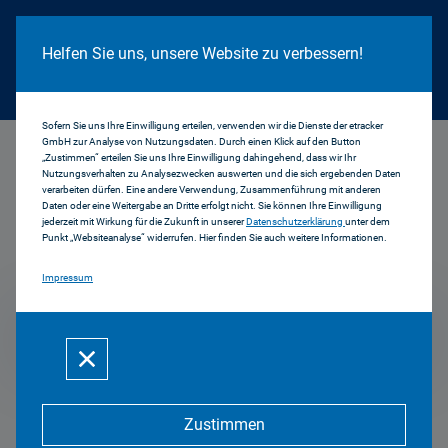
Cookie Hinweis
Helfen Sie uns, unsere Website zu verbessern!
Sofern Sie uns Ihre Einwilligung erteilen, verwenden wir die Dienste der etracker
GmbH zur Analyse von Nutzungsdaten. Durch einen Klick auf den Button
...
1998
„Zustimmen“ erteilen Sie uns Ihre Einwilligung dahingehend, dass wir Ihr
Nutzungsverhalten zu Analysezwecken auswerten und die sich ergebenden Daten
verarbeiten dürfen. Eine andere Verwendung, Zusammenführung mit anderen
Daten oder eine Weitergabe an Dritte erfolgt nicht. Sie können Ihre Einwilligung
jederzeit mit Wirkung für die Zukunft in unserer
Datenschutzerklärung
unter dem
Pressemitteilungen
Punkt „Websiteanalyse“ widerrufen. Hier finden Sie auch weitere Informationen.
Impressum
1998
Zustimmen