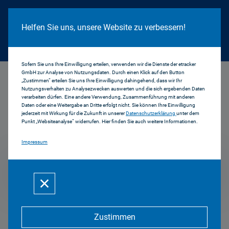
Cookie Hinweis
Helfen Sie uns, unsere Website zu verbessern!
Sofern Sie uns Ihre Einwilligung erteilen, verwenden wir die Dienste der etracker
GmbH zur Analyse von Nutzungsdaten. Durch einen Klick auf den Button
...
1998
„Zustimmen“ erteilen Sie uns Ihre Einwilligung dahingehend, dass wir Ihr
Nutzungsverhalten zu Analysezwecken auswerten und die sich ergebenden Daten
verarbeiten dürfen. Eine andere Verwendung, Zusammenführung mit anderen
Daten oder eine Weitergabe an Dritte erfolgt nicht. Sie können Ihre Einwilligung
jederzeit mit Wirkung für die Zukunft in unserer
Datenschutzerklärung
unter dem
Pressemitteilungen
Punkt „Websiteanalyse“ widerrufen. Hier finden Sie auch weitere Informationen.
Impressum
1998
Zustimmen