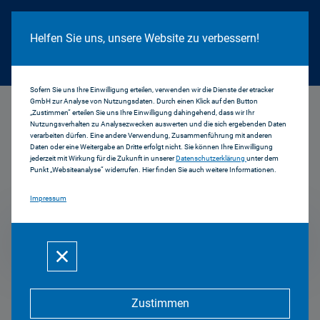
Cookie Hinweis
Helfen Sie uns, unsere Website zu verbessern!
Sofern Sie uns Ihre Einwilligung erteilen, verwenden wir die Dienste der etracker
GmbH zur Analyse von Nutzungsdaten. Durch einen Klick auf den Button
...
1998
„Zustimmen“ erteilen Sie uns Ihre Einwilligung dahingehend, dass wir Ihr
Nutzungsverhalten zu Analysezwecken auswerten und die sich ergebenden Daten
verarbeiten dürfen. Eine andere Verwendung, Zusammenführung mit anderen
Daten oder eine Weitergabe an Dritte erfolgt nicht. Sie können Ihre Einwilligung
jederzeit mit Wirkung für die Zukunft in unserer
Datenschutzerklärung
unter dem
Pressemitteilungen
Punkt „Websiteanalyse“ widerrufen. Hier finden Sie auch weitere Informationen.
Impressum
1998
Zustimmen