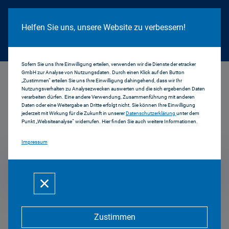
Cookie Hinweis
Helfen Sie uns, unsere Website zu verbessern!
Sofern Sie uns Ihre Einwilligung erteilen, verwenden wir die Dienste der etracker
GmbH zur Analyse von Nutzungsdaten. Durch einen Klick auf den Button
...
1998
„Zustimmen“ erteilen Sie uns Ihre Einwilligung dahingehend, dass wir Ihr
Nutzungsverhalten zu Analysezwecken auswerten und die sich ergebenden Daten
verarbeiten dürfen. Eine andere Verwendung, Zusammenführung mit anderen
Daten oder eine Weitergabe an Dritte erfolgt nicht. Sie können Ihre Einwilligung
jederzeit mit Wirkung für die Zukunft in unserer
Datenschutzerklärung
unter dem
Pressemitteilungen
Punkt „Websiteanalyse“ widerrufen. Hier finden Sie auch weitere Informationen.
Impressum
1998
Zustimmen