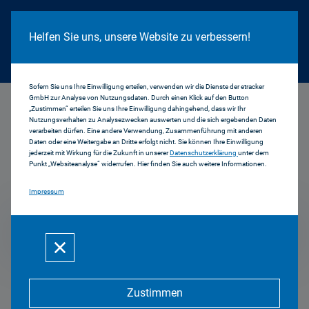
Cookie Hinweis
Helfen Sie uns, unsere Website zu verbessern!
Sofern Sie uns Ihre Einwilligung erteilen, verwenden wir die Dienste der etracker
GmbH zur Analyse von Nutzungsdaten. Durch einen Klick auf den Button
...
1998
„Zustimmen“ erteilen Sie uns Ihre Einwilligung dahingehend, dass wir Ihr
Nutzungsverhalten zu Analysezwecken auswerten und die sich ergebenden Daten
verarbeiten dürfen. Eine andere Verwendung, Zusammenführung mit anderen
Daten oder eine Weitergabe an Dritte erfolgt nicht. Sie können Ihre Einwilligung
jederzeit mit Wirkung für die Zukunft in unserer
Datenschutzerklärung
unter dem
Pressemitteilungen
Punkt „Websiteanalyse“ widerrufen. Hier finden Sie auch weitere Informationen.
Impressum
1998
Zustimmen