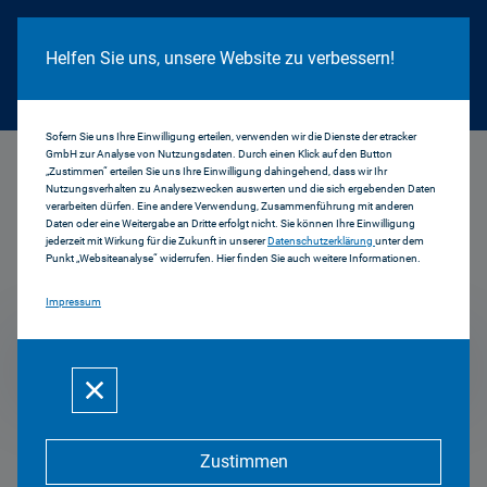
Cookie Hinweis
Helfen Sie uns, unsere Website zu verbessern!
Sofern Sie uns Ihre Einwilligung erteilen, verwenden wir die Dienste der etracker
GmbH zur Analyse von Nutzungsdaten. Durch einen Klick auf den Button
...
1998
„Zustimmen“ erteilen Sie uns Ihre Einwilligung dahingehend, dass wir Ihr
Nutzungsverhalten zu Analysezwecken auswerten und die sich ergebenden Daten
verarbeiten dürfen. Eine andere Verwendung, Zusammenführung mit anderen
Daten oder eine Weitergabe an Dritte erfolgt nicht. Sie können Ihre Einwilligung
jederzeit mit Wirkung für die Zukunft in unserer
Datenschutzerklärung
unter dem
Pressemitteilungen
Punkt „Websiteanalyse“ widerrufen. Hier finden Sie auch weitere Informationen.
Impressum
1998
Zustimmen