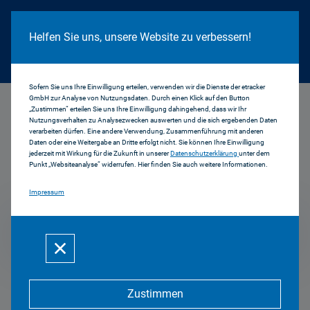
Cookie Hinweis
Helfen Sie uns, unsere Website zu verbessern!
Sofern Sie uns Ihre Einwilligung erteilen, verwenden wir die Dienste der etracker
GmbH zur Analyse von Nutzungsdaten. Durch einen Klick auf den Button
...
1998
„Zustimmen“ erteilen Sie uns Ihre Einwilligung dahingehend, dass wir Ihr
Nutzungsverhalten zu Analysezwecken auswerten und die sich ergebenden Daten
verarbeiten dürfen. Eine andere Verwendung, Zusammenführung mit anderen
Daten oder eine Weitergabe an Dritte erfolgt nicht. Sie können Ihre Einwilligung
jederzeit mit Wirkung für die Zukunft in unserer
Datenschutzerklärung
unter dem
Pressemitteilungen
Punkt „Websiteanalyse“ widerrufen. Hier finden Sie auch weitere Informationen.
Impressum
1998
Zustimmen