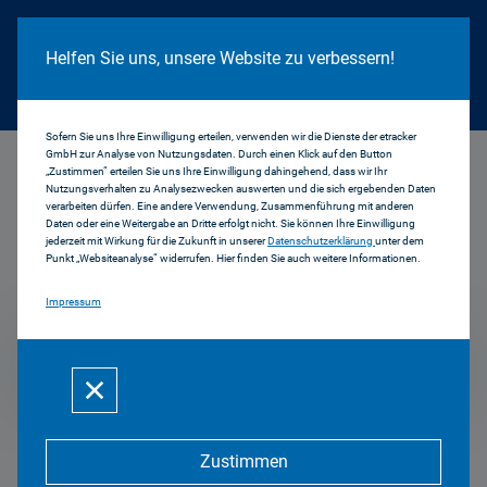
Cookie Hinweis
Helfen Sie uns, unsere Website zu verbessern!
Sofern Sie uns Ihre Einwilligung erteilen, verwenden wir die Dienste der etracker
GmbH zur Analyse von Nutzungsdaten. Durch einen Klick auf den Button
...
1999
„Zustimmen“ erteilen Sie uns Ihre Einwilligung dahingehend, dass wir Ihr
Nutzungsverhalten zu Analysezwecken auswerten und die sich ergebenden Daten
verarbeiten dürfen. Eine andere Verwendung, Zusammenführung mit anderen
Daten oder eine Weitergabe an Dritte erfolgt nicht. Sie können Ihre Einwilligung
jederzeit mit Wirkung für die Zukunft in unserer
Datenschutzerklärung
unter dem
Pressemitteilungen
Punkt „Websiteanalyse“ widerrufen. Hier finden Sie auch weitere Informationen.
Impressum
1999
Zustimmen