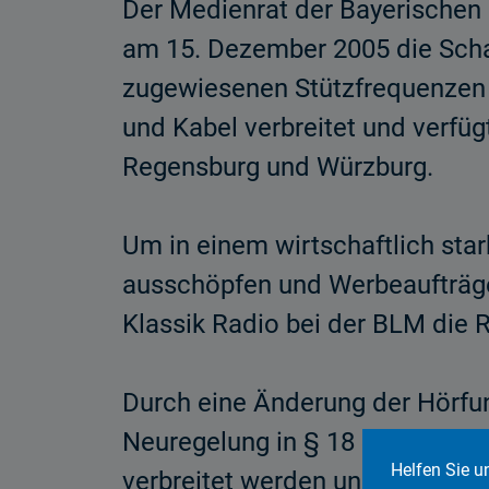
Der Medienrat der Bayerischen 
am 15. Dezember 2005 die Schalt
zugewiesenen Stützfrequenzen i
und Kabel verbreitet und verfü
Regensburg und Würzburg.
Um in einem wirtschaftlich st
ausschöpfen und Werbeaufträge g
Klassik Radio bei der BLM die R
Durch eine Änderung der Hörfun
Neuregelung in § 18 Satz 2 de
Helfen Sie u
verbreitet werden und von 30 