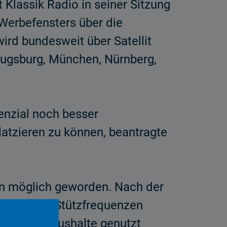
Klassik Radio in seiner Sitzung
Werbe­fensters über die
ird bundesweit über Satellit
Augsburg, München, Nürn­berg,
enzial noch besser
latzieren zu können, beantragte
n möglich gewor­den. Nach der
, die über Stützfrequenzen
Empfangshaushalte genutzt