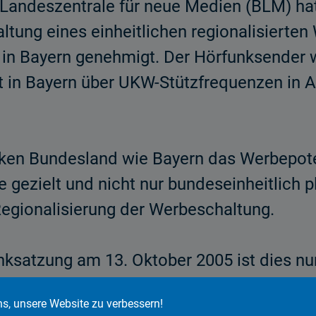
Landeszentrale für neue Medien (BLM) hat 
ung eines einheitlichen regionalisierten 
n Bayern genehmigt. Der Hörfunk­sender w
gt in Bayern über UKW-Stützfrequenzen in 
arken Bundesland wie Bayern das Werbepot
ezielt und nicht nur bundeseinheit­lich p
egionalisie­rung der Werbeschaltung.
ksatzung am 13. Oktober 2005 ist dies nu
r Hörfunksatzung kann in Radioprogrammen
ns, unsere Website zu verbessern!
Prozent oder mehr der bayerischen Radio-