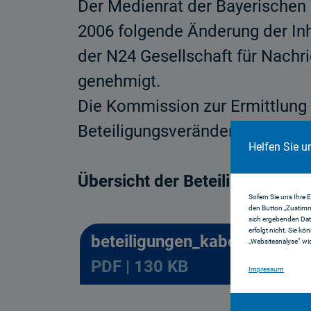
Der Medienrat der Bayerischen 
2006 folgende Änderung der Inh
der N24 Gesellschaft für Nach
genehmigt.
Die Kommission zur Ermittlung 
Beteiligungsveränderung als un
Helfen Sie u
Übersicht der Beteiligungsverhä
Sofern Sie uns Ihre 
den Button „Zustimm
sich ergebenden Dat
erfolgt nicht. Sie kö
beteiligungen_kabel1_n24_9l
„Websiteanalyse“ wid
PDF | 130 KB
Impressum