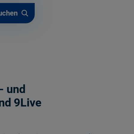
uchen
- und
und 9Live