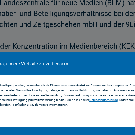
Landeszentrale für neue Medien (BLM) hat 
aber- und Beteiligungsverhält­nisse bei d
richten und Zeitgeschehen mbH und der 9
der Konzentration im Medienbereich (KEK)
bedenklich bestätigt.
ns, unsere Website zu verbessern!
ltnisse:
Einwilligung erteilen, verwenden wir die Dienste der etracker GmbH zur Analyse von Nutzungsdaten. Durc
en“ erteilen Sie uns Ihre Einwilligung dahingehend, dass wir Ihr Nutzungsverhalten zu Analysezwecke
en verarbeiten dürfen. Eine andere Verwendung, Zusammenführung mit anderen Daten oder eine Weiter
nnen Ihre Einwilligung jederzeit mit Wirkung für die Zukunft in unserer
Datenschutzerklärung
unter dem 
ive
errufen. Hier finden Sie auch weitere Informationen.