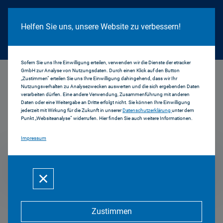
Cookie Hinweis
Helfen Sie uns, unsere Website zu verbessern!
Sofern Sie uns Ihre Einwilligung erteilen, verwenden wir die Dienste der etracker
GmbH zur Analyse von Nutzungsdaten. Durch einen Klick auf den Button
...
2006
„Zustimmen“ erteilen Sie uns Ihre Einwilligung dahingehend, dass wir Ihr
Nutzungsverhalten zu Analysezwecken auswerten und die sich ergebenden Daten
verarbeiten dürfen. Eine andere Verwendung, Zusammenführung mit anderen
Daten oder eine Weitergabe an Dritte erfolgt nicht. Sie können Ihre Einwilligung
jederzeit mit Wirkung für die Zukunft in unserer
Datenschutzerklärung
unter dem
Pressemitteilungen
Punkt „Websiteanalyse“ widerrufen. Hier finden Sie auch weitere Informationen.
Impressum
2006
Zustimmen