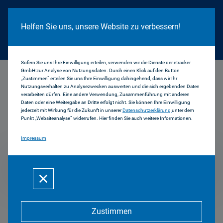
Cookie Hinweis
Helfen Sie uns, unsere Website zu verbessern!
Sofern Sie uns Ihre Einwilligung erteilen, verwenden wir die Dienste der etracker
GmbH zur Analyse von Nutzungsdaten. Durch einen Klick auf den Button
...
2008
„Zustimmen“ erteilen Sie uns Ihre Einwilligung dahingehend, dass wir Ihr
Nutzungsverhalten zu Analysezwecken auswerten und die sich ergebenden Daten
verarbeiten dürfen. Eine andere Verwendung, Zusammenführung mit anderen
Daten oder eine Weitergabe an Dritte erfolgt nicht. Sie können Ihre Einwilligung
jederzeit mit Wirkung für die Zukunft in unserer
Datenschutzerklärung
unter dem
Pressemitteilungen
Punkt „Websiteanalyse“ widerrufen. Hier finden Sie auch weitere Informationen.
Impressum
2008
Zustimmen