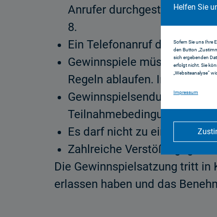
Helfen Sie u
Anrufer durchgestellt werden
8.
Ein Telefonanruf darf nicht m
Sofern Sie uns Ihre 
den Button „Zustimm
sich ergebenden Dat
Gewinnspiele müssen in Zukun
erfolgt nicht. Sie kö
„Websiteanalyse“ wid
Regeln ablaufen. Irreführung 
Impressum
Gewinnspielsendungen müsse
Teilnahmebedingungen infor
Es darf nicht zu einer Mehr
Zust
Zahlreiche Verstöße gegen B
Die Gewinnspielsatzung tritt i
erlassen haben und das Benehme