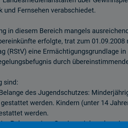
r Landesmedienanstalten über Gewinnspi
k und Fernsehen verabschiedet.
ng in diesem Bereich mangels ausreichend
Übereinkünfte erfolgte, trat zum 01.09.2008
 (RStV) eine Ermächtigungsgrundlage in K
gelungs­befugnis durch übereinstimmende
 sind:
e Belange des Jugendschutzes: Minderjähri
gestattet werden. Kindern (unter 14 Jahre
estattet werden.
 im Rahmen einer Gewinnspielsendung inne