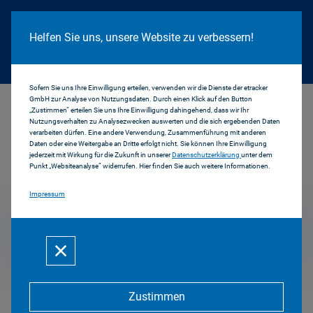
Cookie Hinweis
Helfen Sie uns, unsere Website zu verbessern!
Sofern Sie uns Ihre Einwilligung erteilen, verwenden wir die Dienste der etracker
GmbH zur Analyse von Nutzungsdaten. Durch einen Klick auf den Button
...
2008
„Zustimmen“ erteilen Sie uns Ihre Einwilligung dahingehend, dass wir Ihr
Nutzungsverhalten zu Analysezwecken auswerten und die sich ergebenden Daten
verarbeiten dürfen. Eine andere Verwendung, Zusammenführung mit anderen
Daten oder eine Weitergabe an Dritte erfolgt nicht. Sie können Ihre Einwilligung
jederzeit mit Wirkung für die Zukunft in unserer
Datenschutzerklärung
unter dem
Pressemitteilungen
Punkt „Websiteanalyse“ widerrufen. Hier finden Sie auch weitere Informationen.
Impressum
2008
Zustimmen