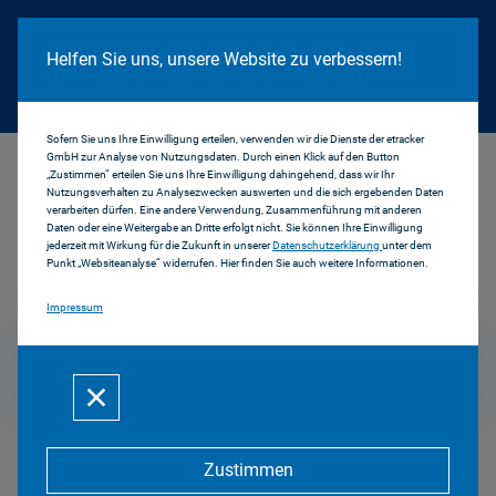
Cookie Hinweis
Helfen Sie uns, unsere Website zu verbessern!
Sofern Sie uns Ihre Einwilligung erteilen, verwenden wir die Dienste der etracker
GmbH zur Analyse von Nutzungsdaten. Durch einen Klick auf den Button
...
2008
„Zustimmen“ erteilen Sie uns Ihre Einwilligung dahingehend, dass wir Ihr
Nutzungsverhalten zu Analysezwecken auswerten und die sich ergebenden Daten
verarbeiten dürfen. Eine andere Verwendung, Zusammenführung mit anderen
Daten oder eine Weitergabe an Dritte erfolgt nicht. Sie können Ihre Einwilligung
jederzeit mit Wirkung für die Zukunft in unserer
Datenschutzerklärung
unter dem
Pressemitteilungen
Punkt „Websiteanalyse“ widerrufen. Hier finden Sie auch weitere Informationen.
Impressum
2008
Zustimmen