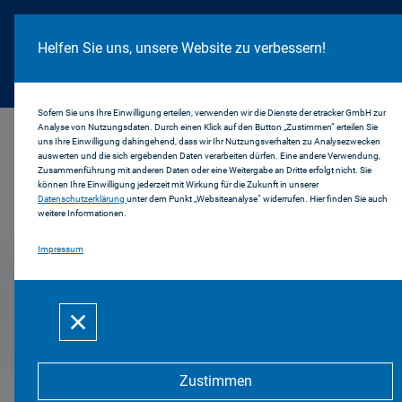
Cookie Hinweis
Helfen Sie uns, unsere Website zu verbessern!
Sofern Sie uns Ihre Einwilligung erteilen, verwenden wir die Dienste der etracker GmbH zur
Analyse von Nutzungsdaten. Durch einen Klick auf den Button „Zustimmen“ erteilen Sie
...
2008
uns Ihre Einwilligung dahingehend, dass wir Ihr Nutzungsverhalten zu Analysezwecken
auswerten und die sich ergebenden Daten verarbeiten dürfen. Eine andere Verwendung,
Zusammenführung mit anderen Daten oder eine Weitergabe an Dritte erfolgt nicht. Sie
können Ihre Einwilligung jederzeit mit Wirkung für die Zukunft in unserer
Datenschutzerklärung
unter dem Punkt „Websiteanalyse“ widerrufen. Hier finden Sie auch
Pressemitteilungen
weitere Informationen.
Impressum
2008
Zustimmen