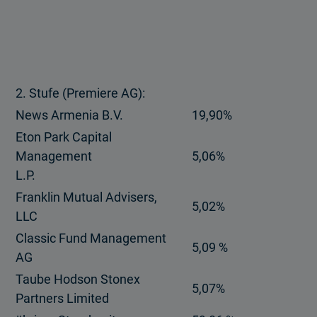
2. Stufe (Premiere AG):
News Armenia B.V.
19,90%
Eton Park Capital
Management
5,06%
L.P.
Franklin Mutual Advisers,
5,02%
LLC
Classic Fund Management
5,09 %
AG
Taube Hodson Stonex
5,07%
Partners Limited