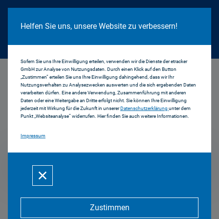
Cookie Hinweis
Helfen Sie uns, unsere Website zu verbessern!
Sofern Sie uns Ihre Einwilligung erteilen, verwenden wir die Dienste der etracker
GmbH zur Analyse von Nutzungsdaten. Durch einen Klick auf den Button
...
2008
„Zustimmen“ erteilen Sie uns Ihre Einwilligung dahingehend, dass wir Ihr
Nutzungsverhalten zu Analysezwecken auswerten und die sich ergebenden Daten
verarbeiten dürfen. Eine andere Verwendung, Zusammenführung mit anderen
Daten oder eine Weitergabe an Dritte erfolgt nicht. Sie können Ihre Einwilligung
jederzeit mit Wirkung für die Zukunft in unserer
Datenschutzerklärung
unter dem
Pressemitteilungen
Punkt „Websiteanalyse“ widerrufen. Hier finden Sie auch weitere Informationen.
Impressum
2008
Zustimmen