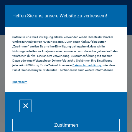
Cookie Hinweis
Helfen Sie uns, unsere Website zu verbessern!
Sofern Sie uns Ihre Einwilligung erteilen, verwenden wir die Dienste der etracker
GmbH zur Analyse von Nutzungsdaten. Durch einen Klick auf den Button
...
2008
„Zustimmen“ erteilen Sie uns Ihre Einwilligung dahingehend, dass wir Ihr
Nutzungsverhalten zu Analysezwecken auswerten und die sich ergebenden Daten
verarbeiten dürfen. Eine andere Verwendung, Zusammenführung mit anderen
Daten oder eine Weitergabe an Dritte erfolgt nicht. Sie können Ihre Einwilligung
jederzeit mit Wirkung für die Zukunft in unserer
Datenschutzerklärung
unter dem
Pressemitteilungen
Punkt „Websiteanalyse“ widerrufen. Hier finden Sie auch weitere Informationen.
Impressum
2008
Zustimmen