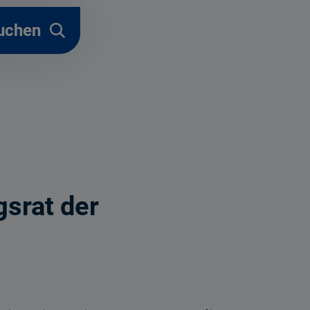
uchen
srat der