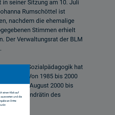
in seiner Sitzung am 10. Juli
Johanna Rumschöttel ist
en, nachdem die ehemalige
 abgegebenen Stimmen erhielt
. Der Verwaltungsrat der BLM
.
dium der Sozialpädagogik hat
bsolviert. Von 1985 bis 2000
ching, von August 2000 bis
h einen Klick auf
 ist sie Landrätin des
n auswerten und die
gabe an Dritte
Punkt