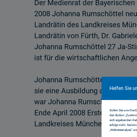
Der Medienrat der Bayerischen 
2008 Johanna Rumschöttel neu 
Landrätin des Landkreises Mü
Landrätin von Fürth, Dr. Gabrie
Johanna Rumschöttel 27 Ja-Sti
ist für die wirtschaftlichen An­
Johanna Rumschöttel wurde 19
Helfen Sie u
sie eine Ausbildung als Diplom
war Johanna Rumschöttel Leite
Sofern Sie uns Ihre 
Ende April 2008 Erste Bürgermei
den Button „Zustimm
sich ergebenden Dat
Landkreises München.
erfolgt nicht. Sie kö
„Websiteanalyse“ wid