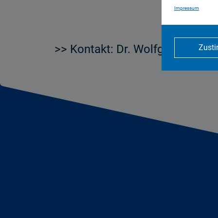
Impressum
>> Kontakt: Dr. Wolfgang Fliege
Zust