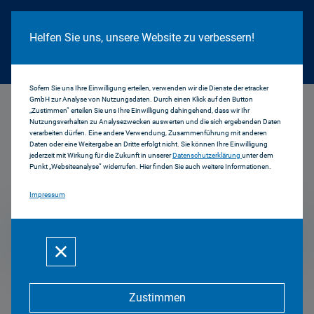
Cookie Hinweis
Helfen Sie uns, unsere Website zu verbessern!
Sofern Sie uns Ihre Einwilligung erteilen, verwenden wir die Dienste der etracker
GmbH zur Analyse von Nutzungsdaten. Durch einen Klick auf den Button
...
2008
„Zustimmen“ erteilen Sie uns Ihre Einwilligung dahingehend, dass wir Ihr
Nutzungsverhalten zu Analysezwecken auswerten und die sich ergebenden Daten
verarbeiten dürfen. Eine andere Verwendung, Zusammenführung mit anderen
Daten oder eine Weitergabe an Dritte erfolgt nicht. Sie können Ihre Einwilligung
jederzeit mit Wirkung für die Zukunft in unserer
Datenschutzerklärung
unter dem
Pressemitteilungen
Punkt „Websiteanalyse“ widerrufen. Hier finden Sie auch weitere Informationen.
Impressum
2008
Zustimmen