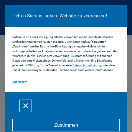
Cookie Hinweis
Helfen Sie uns, unsere Website zu verbessern!
Sofern Sie uns Ihre Einwilligung erteilen, verwenden wir die Dienste der etracker
GmbH zur Analyse von Nutzungsdaten. Durch einen Klick auf den Button
...
2010
„Zustimmen“ erteilen Sie uns Ihre Einwilligung dahingehend, dass wir Ihr
Nutzungsverhalten zu Analysezwecken auswerten und die sich ergebenden Daten
verarbeiten dürfen. Eine andere Verwendung, Zusammenführung mit anderen
Daten oder eine Weitergabe an Dritte erfolgt nicht. Sie können Ihre Einwilligung
jederzeit mit Wirkung für die Zukunft in unserer
Datenschutzerklärung
unter dem
Pressemitteilungen
Punkt „Websiteanalyse“ widerrufen. Hier finden Sie auch weitere Informationen.
Impressum
2010
Zustimmen