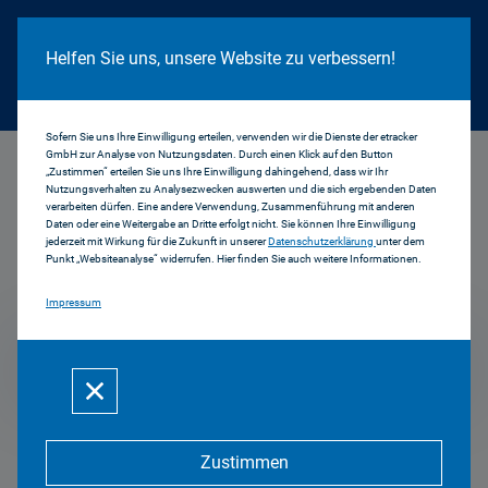
Cookie Hinweis
Helfen Sie uns, unsere Website zu verbessern!
Sofern Sie uns Ihre Einwilligung erteilen, verwenden wir die Dienste der etracker
GmbH zur Analyse von Nutzungsdaten. Durch einen Klick auf den Button
...
2011
„Zustimmen“ erteilen Sie uns Ihre Einwilligung dahingehend, dass wir Ihr
Nutzungsverhalten zu Analysezwecken auswerten und die sich ergebenden Daten
verarbeiten dürfen. Eine andere Verwendung, Zusammenführung mit anderen
Daten oder eine Weitergabe an Dritte erfolgt nicht. Sie können Ihre Einwilligung
jederzeit mit Wirkung für die Zukunft in unserer
Datenschutzerklärung
unter dem
Pressemitteilungen
Punkt „Websiteanalyse“ widerrufen. Hier finden Sie auch weitere Informationen.
Impressum
2011
Zustimmen