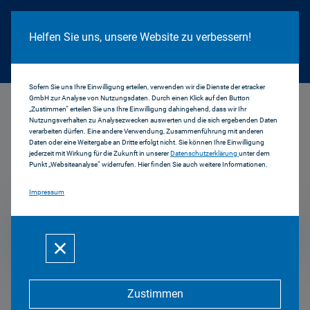
Cookie Hinweis
Helfen Sie uns, unsere Website zu verbessern!
Sofern Sie uns Ihre Einwilligung erteilen, verwenden wir die Dienste der etracker
GmbH zur Analyse von Nutzungsdaten. Durch einen Klick auf den Button
...
2013
„Zustimmen“ erteilen Sie uns Ihre Einwilligung dahingehend, dass wir Ihr
Nutzungsverhalten zu Analysezwecken auswerten und die sich ergebenden Daten
verarbeiten dürfen. Eine andere Verwendung, Zusammenführung mit anderen
Daten oder eine Weitergabe an Dritte erfolgt nicht. Sie können Ihre Einwilligung
jederzeit mit Wirkung für die Zukunft in unserer
Datenschutzerklärung
unter dem
Pressemitteilungen
Punkt „Websiteanalyse“ widerrufen. Hier finden Sie auch weitere Informationen.
Impressum
2013
Zustimmen