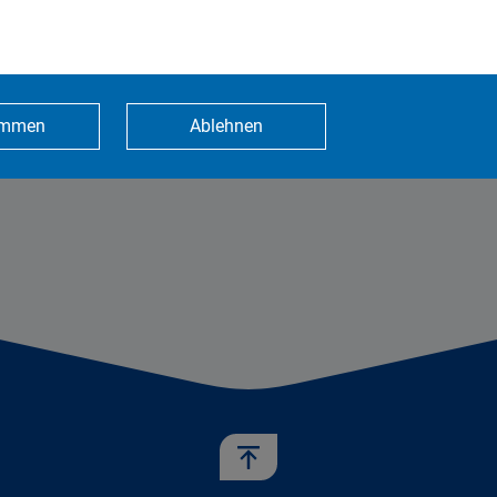
 der Konzentration im Medienbereich (KEK
urde der Antrag vorgelegt. Die Entscheid
.
immen
Ablehnen