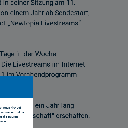
in seiner Sitzung am 11.
on einem Jahr ab Sendestart,
bot „Newtopia Livestreams“
 Tage in der Woche
Die Livestreams im Internet
AT.1 im Vorabendprogramm
e Menschen ein Jahr lang
h einen Klick auf
n auswerten und die
eue Gesellschaft“ erschaffen.
gabe an Dritte
Punkt