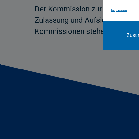
Der Kommission zur Ermittlung
Impressum
Zulassung und Aufsicht (ZAK) w
Kommissionen stehen noch aus
Zust