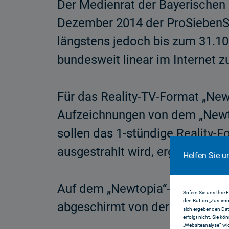
Der Medienrat der Bayerischen 
Dezember 2014 der ProSiebenSa
längstens jedoch bis zum 31.10
bundesweit linear im Internet zu
Für das Reality-TV-Format „Ne
Aufzeichnungen von dem „Newtop
sollen das 1-stündige Reality
ausgestrahlt wird, ergän­zen.
Helfen Sie u
Auf dem „Newtopia“-Gelände in
Sofern Sie uns Ihre 
den Button „Zustimm
abgeschirmt von der Umwelt und
sich ergebenden Dat
erfolgt nicht. Sie kö
„Websiteanalyse“ wid