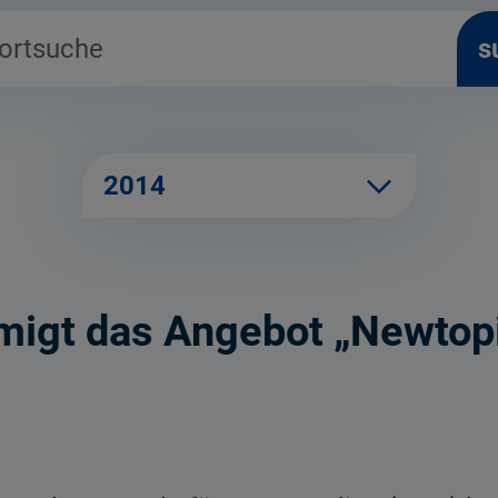
s
2014
igt das Angebot „Newtopi