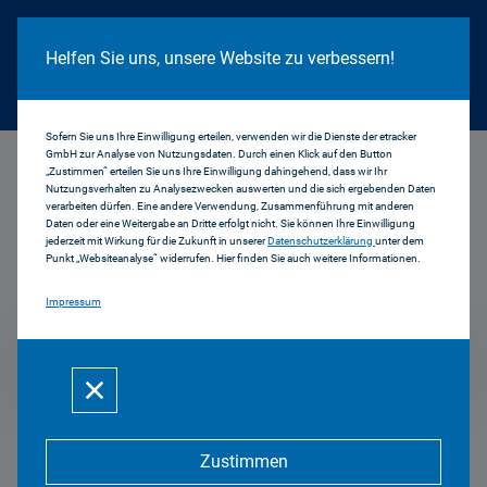
Cookie Hinweis
Helfen Sie uns, unsere Website zu verbessern!
Sofern Sie uns Ihre Einwilligung erteilen, verwenden wir die Dienste der etracker
GmbH zur Analyse von Nutzungsdaten. Durch einen Klick auf den Button
...
2015
„Zustimmen“ erteilen Sie uns Ihre Einwilligung dahingehend, dass wir Ihr
Nutzungsverhalten zu Analysezwecken auswerten und die sich ergebenden Daten
verarbeiten dürfen. Eine andere Verwendung, Zusammenführung mit anderen
Daten oder eine Weitergabe an Dritte erfolgt nicht. Sie können Ihre Einwilligung
jederzeit mit Wirkung für die Zukunft in unserer
Datenschutzerklärung
unter dem
Pressemitteilungen
Punkt „Websiteanalyse“ widerrufen. Hier finden Sie auch weitere Informationen.
Impressum
2015
Zustimmen