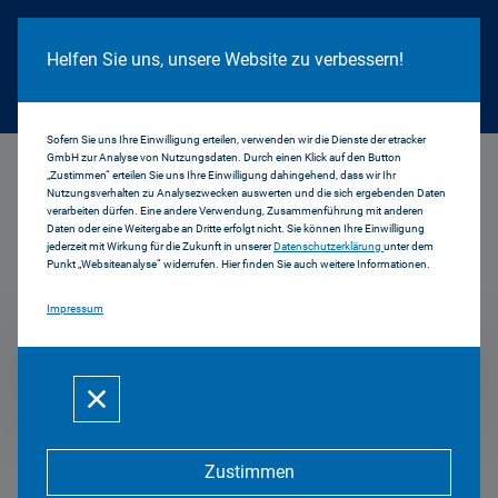
Cookie Hinweis
Helfen Sie uns, unsere Website zu verbessern!
Sofern Sie uns Ihre Einwilligung erteilen, verwenden wir die Dienste der etracker
GmbH zur Analyse von Nutzungsdaten. Durch einen Klick auf den Button
...
2015
„Zustimmen“ erteilen Sie uns Ihre Einwilligung dahingehend, dass wir Ihr
Nutzungsverhalten zu Analysezwecken auswerten und die sich ergebenden Daten
verarbeiten dürfen. Eine andere Verwendung, Zusammenführung mit anderen
Daten oder eine Weitergabe an Dritte erfolgt nicht. Sie können Ihre Einwilligung
jederzeit mit Wirkung für die Zukunft in unserer
Datenschutzerklärung
unter dem
Pressemitteilungen
Punkt „Websiteanalyse“ widerrufen. Hier finden Sie auch weitere Informationen.
Impressum
2015
Zustimmen