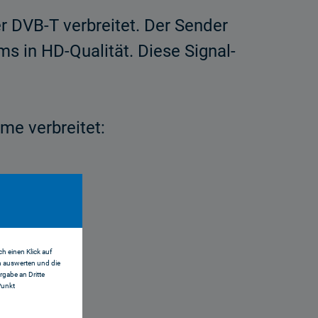
 DVB-T verbreitet. Der Sender
s in HD-Qualität. Diese Signal­
e verbreitet:
h einen Klick auf
n auswerten und die
gabe an Dritte
Punkt