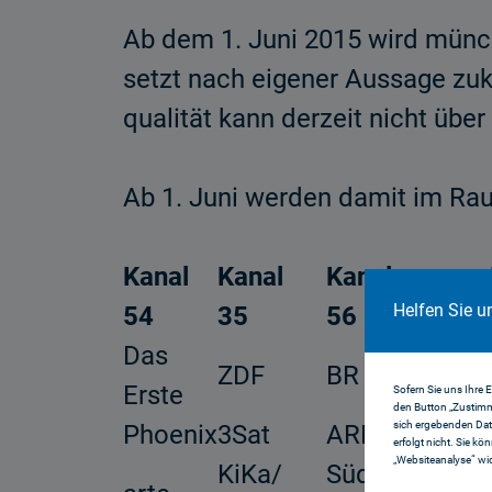
Ab dem 1. Juni 2015 wird münch
setzt nach eigener Aussage zukü
qualität kann derzeit nicht übe
Ab 1. Juni werden damit im R
Kanal
Kanal
Kanal
Helfen Sie u
54
35
56
Das
ZDF
BR
Erste
Sofern Sie uns Ihre 
den Button „Zustimm
sich ergebenden Dat
Phoenix
3Sat
ARD alpha
erfolgt nicht. Sie kö
„Websiteanalyse“ wid
KiKa/
Südwest