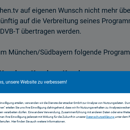
en.tv auf eigenen Wunsch nicht mehr über
nftig auf die Verbreitung seines Programm
r DVB-T übertragen werden.
aum München/Südbayern folgende Programm
Kanal
Kanal
Kanal
ns, unsere Website zu verbessern!
34
48
52
SAT.1
SAT.1
Gold
Einwilligung erteilen, verwenden wir die Dienste der etracker GmbH zur Analyse von Nutzungsdaten. Durc
en“ erteilen Sie uns Ihre Einwilligung dahingehend, dass wir Ihr Nutzungsverhalten zu Analysezwecke
en verarbeiten dürfen. Eine andere Verwendung, Zusammenführung mit anderen Daten oder eine Weiter
TELE 5
ProSieben
HSE24
nnen Ihre Einwilligung jederzeit mit Wirkung für die Zukunft in unserer
Datenschutzerklärung
unter dem 
errufen. Hier finden Sie auch weitere Informationen.
ProSieben