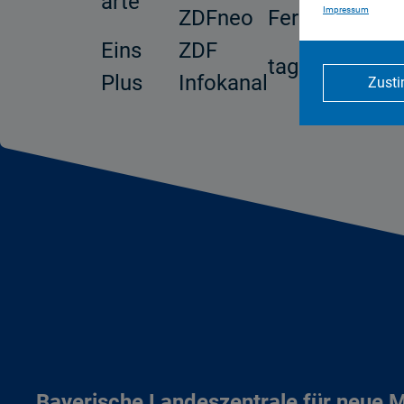
arte
Impressum
ZDFneo
Fernsehen
Eins
ZDF
tagesschau24
Plus
Infokanal
Zust
Bayerische Landeszentrale für neue 