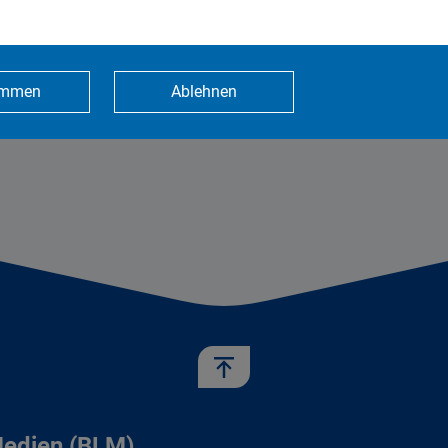
kabel eins
sixx
MAXX
TLC
N24
immen
Ablehnen
Medien (BLM)