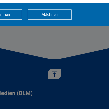
ttelfristig das Ziel, dass alle bayerischen
immen
Ablehnen
Medien (BLM)