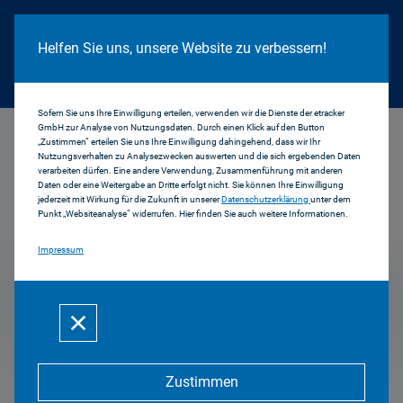
Cookie Hinweis
Helfen Sie uns, unsere Website zu verbessern!
Sofern Sie uns Ihre Einwilligung erteilen, verwenden wir die Dienste der etracker
GmbH zur Analyse von Nutzungsdaten. Durch einen Klick auf den Button
...
2015
„Zustimmen“ erteilen Sie uns Ihre Einwilligung dahingehend, dass wir Ihr
Nutzungsverhalten zu Analysezwecken auswerten und die sich ergebenden Daten
verarbeiten dürfen. Eine andere Verwendung, Zusammenführung mit anderen
Daten oder eine Weitergabe an Dritte erfolgt nicht. Sie können Ihre Einwilligung
jederzeit mit Wirkung für die Zukunft in unserer
Datenschutzerklärung
unter dem
Pressemitteilungen
Punkt „Websiteanalyse“ widerrufen. Hier finden Sie auch weitere Informationen.
Impressum
2015
Zustimmen