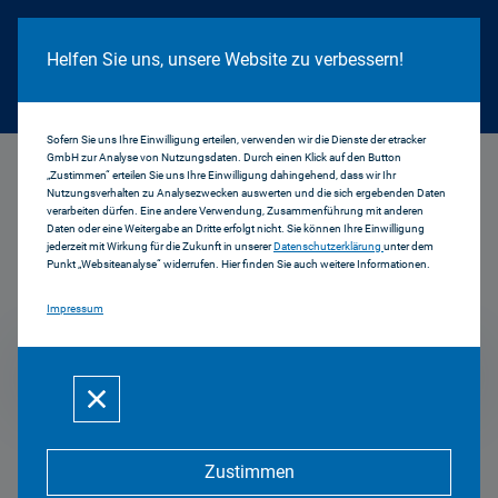
Cookie Hinweis
Helfen Sie uns, unsere Website zu verbessern!
Sofern Sie uns Ihre Einwilligung erteilen, verwenden wir die Dienste der etracker
GmbH zur Analyse von Nutzungsdaten. Durch einen Klick auf den Button
...
2015
„Zustimmen“ erteilen Sie uns Ihre Einwilligung dahingehend, dass wir Ihr
Nutzungsverhalten zu Analysezwecken auswerten und die sich ergebenden Daten
verarbeiten dürfen. Eine andere Verwendung, Zusammenführung mit anderen
Daten oder eine Weitergabe an Dritte erfolgt nicht. Sie können Ihre Einwilligung
jederzeit mit Wirkung für die Zukunft in unserer
Datenschutzerklärung
unter dem
Pressemitteilungen
Punkt „Websiteanalyse“ widerrufen. Hier finden Sie auch weitere Informationen.
Impressum
2015
Zustimmen