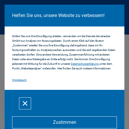
Cookie Hinweis
Helfen Sie uns, unsere Website zu verbessern!
Sofern Sie uns Ihre Einwilligung erteilen, verwenden wir die Dienste der etracker
GmbH zur Analyse von Nutzungsdaten. Durch einen Klick auf den Button
...
2016
„Zustimmen“ erteilen Sie uns Ihre Einwilligung dahingehend, dass wir Ihr
Nutzungsverhalten zu Analysezwecken auswerten und die sich ergebenden Daten
verarbeiten dürfen. Eine andere Verwendung, Zusammenführung mit anderen
Daten oder eine Weitergabe an Dritte erfolgt nicht. Sie können Ihre Einwilligung
jederzeit mit Wirkung für die Zukunft in unserer
Datenschutzerklärung
unter dem
Pressemitteilungen
Punkt „Websiteanalyse“ widerrufen. Hier finden Sie auch weitere Informationen.
Impressum
2016
Zustimmen