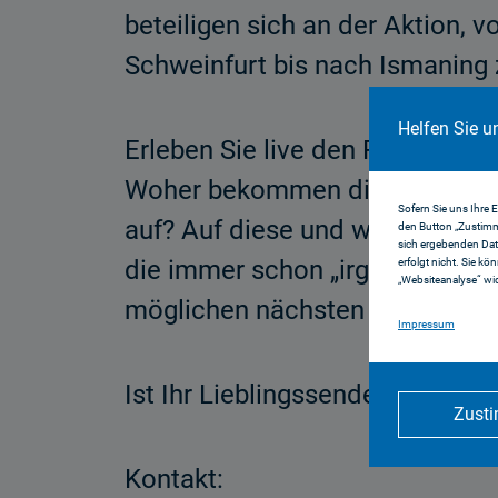
beteiligen sich an der Aktion,
Schweinfurt bis nach Ismaning
Helfen Sie u
Erleben Sie live den Radio- und
Woher bekommen die Nachricht
Sofern Sie uns Ihre 
auf? Auf diese und weitere Frag
den Button „Zustimm
sich ergebenden Dat
die immer schon „irgendwas mit
erfolgt nicht. Sie kö
„Websiteanalyse“ wid
möglichen nächsten Arbeitgebe
Impressum
Ist Ihr Lieblingssender auch d
Zust
Kontakt: