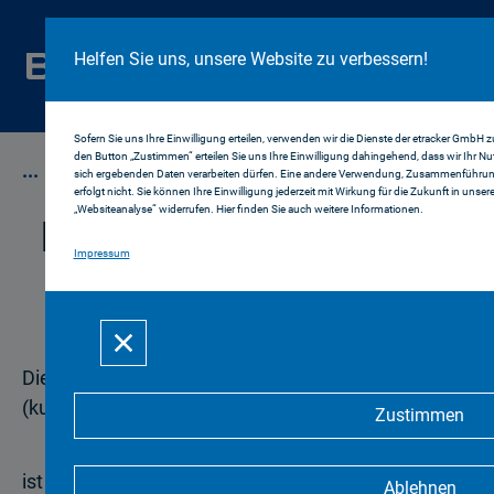
Cookie Hinweis
Helfen Sie uns, unsere Website zu verbessern!
Sofern Sie uns Ihre Einwilligung erteilen, verwenden wir die Dienste der etracker GmbH
den Button „Zustimmen“ erteilen Sie uns Ihre Einwilligung dahingehend, dass wir Ihr
...
Leichte Sprache
sich ergebenden Daten verarbeiten dürfen. Eine andere Verwendung, Zusammenführung 
erfolgt nicht. Sie können Ihre Einwilligung jederzeit mit Wirkung für die Zukunft in unser
„Websiteanalyse“ widerrufen. Hier finden Sie auch weitere Informationen.
Leichte Sprache - Wer
Impressum
wir sind
Die Bayerische Landeszentrale für neue Medien
(kurz: BLM)
Zustimmen
ist eine Landes∙medien∙anstalt.
Ablehnen