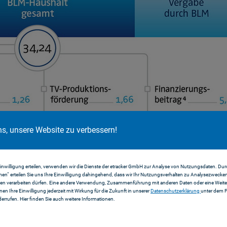
ns, unsere Website zu verbessern!
Einwilligung erteilen, verwenden wir die Dienste der etracker GmbH zur Analyse von Nutzungsdaten. Durc
en“ erteilen Sie uns Ihre Einwilligung dahingehend, dass wir Ihr Nutzungsverhalten zu Analysezwecke
en verarbeiten dürfen. Eine andere Verwendung, Zusammenführung mit anderen Daten oder eine Weiter
nnen Ihre Einwilligung jederzeit mit Wirkung für die Zukunft in unserer
Datenschutzerklärung
unter dem 
errufen. Hier finden Sie auch weitere Informationen.