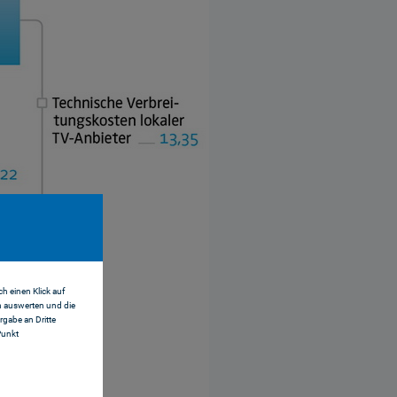
h einen Klick auf
n auswerten und die
gabe an Dritte
Punkt