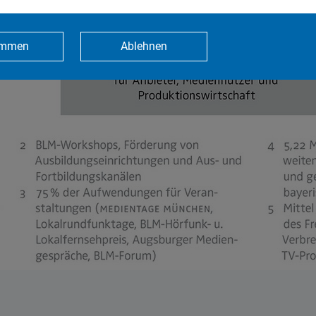
immen
Ablehnen