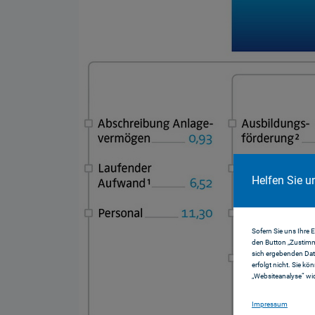
Helfen Sie u
Sofern Sie uns Ihre 
den Button „Zustimm
sich ergebenden Dat
erfolgt nicht. Sie kö
„Websiteanalyse“ wid
Impressum