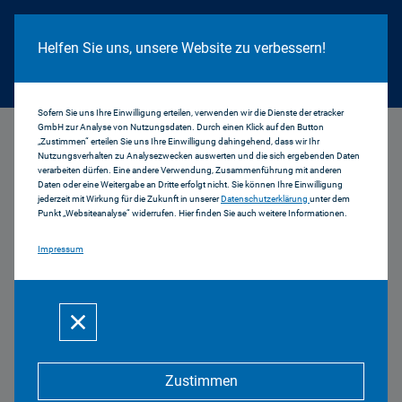
Cookie Hinweis
Helfen Sie uns, unsere Website zu verbessern!
Sofern Sie uns Ihre Einwilligung erteilen, verwenden wir die Dienste der etracker
GmbH zur Analyse von Nutzungsdaten. Durch einen Klick auf den Button
...
Fotos Blockkurs III TV
„Zustimmen“ erteilen Sie uns Ihre Einwilligung dahingehend, dass wir Ihr
Nutzungsverhalten zu Analysezwecken auswerten und die sich ergebenden Daten
verarbeiten dürfen. Eine andere Verwendung, Zusammenführung mit anderen
Daten oder eine Weitergabe an Dritte erfolgt nicht. Sie können Ihre Einwilligung
jederzeit mit Wirkung für die Zukunft in unserer
Datenschutzerklärung
unter dem
Punkt „Websiteanalyse“ widerrufen. Hier finden Sie auch weitere Informationen.
Blockkurs III TV
Impressum
Zustimmen