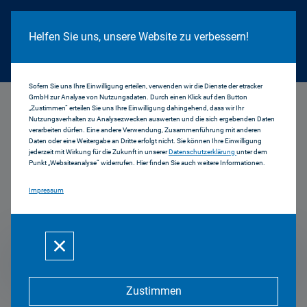
Cookie Hinweis
Helfen Sie uns, unsere Website zu verbessern!
Sofern Sie uns Ihre Einwilligung erteilen, verwenden wir die Dienste der etracker
GmbH zur Analyse von Nutzungsdaten. Durch einen Klick auf den Button
...
Hotel 2026 Basiskurse
„Zustimmen“ erteilen Sie uns Ihre Einwilligung dahingehend, dass wir Ihr
Nutzungsverhalten zu Analysezwecken auswerten und die sich ergebenden Daten
verarbeiten dürfen. Eine andere Verwendung, Zusammenführung mit anderen
Hotel-Tipps und
Daten oder eine Weitergabe an Dritte erfolgt nicht. Sie können Ihre Einwilligung
jederzeit mit Wirkung für die Zukunft in unserer
Datenschutzerklärung
unter dem
Punkt „Websiteanalyse“ widerrufen. Hier finden Sie auch weitere Informationen.
Kontingente Basiskurse
Impressum
2026
Mehr zum Thema
Zustimmen