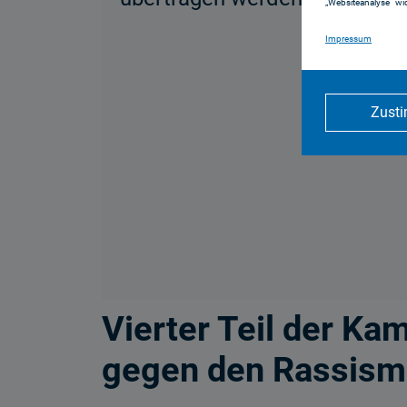
„Websiteanalyse“ wid
Impressum
Zust
Ich erkläre mich einverstanden
Vierter Teil der Ka
gegen den Rassis