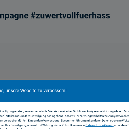
Kampagne #zuwertvollfuerhass
ns, unsere Website zu verbessern!
bgespielt werden - klicken Sie auf die Gr
Einwilligung erteilen, verwenden wir die Dienste der etracker GmbH zur Analyse von Nutzungsdaten. Durc
 stimmen zu, dass mit der Nutzung Daten a
en“ erteilen Sie uns Ihre Einwilligung dahingehend, dass wir Ihr Nutzungsverhalten zu Analysezwecke
en verarbeiten dürfen. Eine andere Verwendung, Zusammenführung mit anderen Daten oder eine Weiter
nnen Ihre Einwilligung jederzeit mit Wirkung für die Zukunft in unserer
Datenschutzerklärung
unter dem 
n die Datenschutzbestimmungen des Anbiet