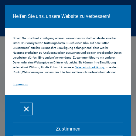
Cookie Hinweis
Helfen Sie uns, unsere Website zu verbessern!
Sofern Sie uns Ihre Einwilligung erteilen, verwenden wir die Dienste der etracker
GmbH zur Analyse von Nutzungsdaten. Durch einen Klick auf den Button
...
FLIMMO
„Zustimmen“ erteilen Sie uns Ihre Einwilligung dahingehend, dass wir Ihr
Nutzungsverhalten zu Analysezwecken auswerten und die sich ergebenden Daten
verarbeiten dürfen. Eine andere Verwendung, Zusammenführung mit anderen
FLIMMO
Daten oder eine Weitergabe an Dritte erfolgt nicht. Sie können Ihre Einwilligung
jederzeit mit Wirkung für die Zukunft in unserer
Datenschutzerklärung
unter dem
Punkt „Websiteanalyse“ widerrufen. Hier finden Sie auch weitere Informationen.
Impressum
Mehr zum Thema
FLIMMO ist ein
Ratgeber für
Zustimmen
Eltern und