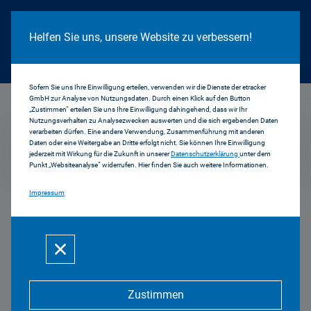
Cookie Hinweis
Helfen Sie uns, unsere Website zu verbessern!
Sofern Sie uns Ihre Einwilligung erteilen, verwenden wir die Dienste der etracker
GmbH zur Analyse von Nutzungsdaten. Durch einen Klick auf den Button
...
THE FEED
„Zustimmen“ erteilen Sie uns Ihre Einwilligung dahingehend, dass wir Ihr
Nutzungsverhalten zu Analysezwecken auswerten und die sich ergebenden Daten
verarbeiten dürfen. Eine andere Verwendung, Zusammenführung mit anderen
Daten oder eine Weitergabe an Dritte erfolgt nicht. Sie können Ihre Einwilligung
Mehr zum Thema
jederzeit mit Wirkung für die Zukunft in unserer
Datenschutzerklärung
unter dem
Punkt „Websiteanalyse“ widerrufen. Hier finden Sie auch weitere Informationen.
Impressum
THE FEED - Begleitmaterial für
Lehrkräfte
THE
FEED
Zustimmen
ist ein