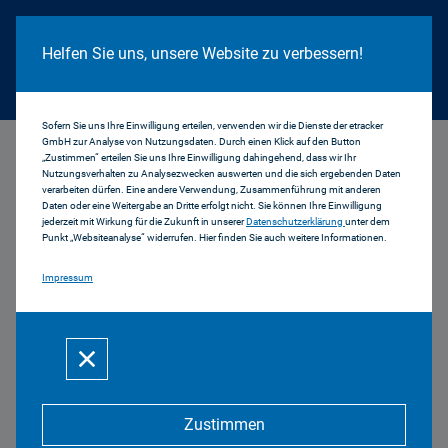
Cookie Hinweis
Helfen Sie uns, unsere Website zu verbessern!
Sofern Sie uns Ihre Einwilligung erteilen, verwenden wir die Dienste der etracker
GmbH zur Analyse von Nutzungsdaten. Durch einen Klick auf den Button
...
Sichere_Wiesn_RT1_Augsburg
„Zustimmen“ erteilen Sie uns Ihre Einwilligung dahingehend, dass wir Ihr
Nutzungsverhalten zu Analysezwecken auswerten und die sich ergebenden Daten
verarbeiten dürfen. Eine andere Verwendung, Zusammenführung mit anderen
Daten oder eine Weitergabe an Dritte erfolgt nicht. Sie können Ihre Einwilligung
jederzeit mit Wirkung für die Zukunft in unserer
Datenschutzerklärung
unter dem
Sichere Wiesn für
Punkt „Websiteanalyse“ widerrufen. Hier finden Sie auch weitere Informationen.
Impressum
Mädchen und Frauen
Moderation – Augsburg, RT1: Sichere Wiesn für
Mädchen und Frauen
Zustimmen