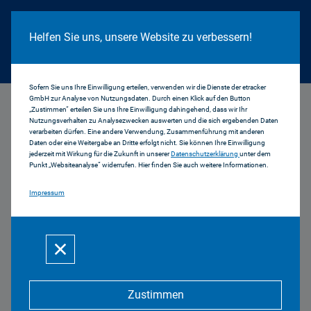
Cookie Hinweis
Helfen Sie uns, unsere Website zu verbessern!
Sofern Sie uns Ihre Einwilligung erteilen, verwenden wir die Dienste der etracker
GmbH zur Analyse von Nutzungsdaten. Durch einen Klick auf den Button
...
GAP/Weilheim
„Zustimmen“ erteilen Sie uns Ihre Einwilligung dahingehend, dass wir Ihr
Nutzungsverhalten zu Analysezwecken auswerten und die sich ergebenden Daten
verarbeiten dürfen. Eine andere Verwendung, Zusammenführung mit anderen
Reichweiten am
Daten oder eine Weitergabe an Dritte erfolgt nicht. Sie können Ihre Einwilligung
jederzeit mit Wirkung für die Zukunft in unserer
Datenschutzerklärung
unter dem
Punkt „Websiteanalyse“ widerrufen. Hier finden Sie auch weitere Informationen.
Standort Garmisch-
Impressum
Partenkirchen/Weilheim
Reichweiten im Trend Garmisch-
Partenkirchen/Weilheim
Zustimmen