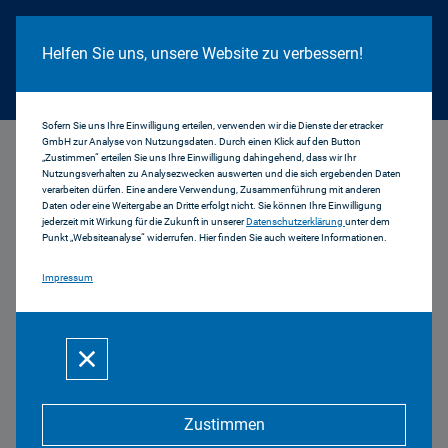
Cookie Hinweis
Helfen Sie uns, unsere Website zu verbessern!
Sofern Sie uns Ihre Einwilligung erteilen, verwenden wir die Dienste der etracker
GmbH zur Analyse von Nutzungsdaten. Durch einen Klick auf den Button
...
Landshut
„Zustimmen“ erteilen Sie uns Ihre Einwilligung dahingehend, dass wir Ihr
Nutzungsverhalten zu Analysezwecken auswerten und die sich ergebenden Daten
verarbeiten dürfen. Eine andere Verwendung, Zusammenführung mit anderen
Reichweiten am
Daten oder eine Weitergabe an Dritte erfolgt nicht. Sie können Ihre Einwilligung
jederzeit mit Wirkung für die Zukunft in unserer
Datenschutzerklärung
unter dem
Punkt „Websiteanalyse“ widerrufen. Hier finden Sie auch weitere Informationen.
Standort Landshut
Impressum
Reichweiten im Trend Landshut
PDF | 271 KB
Zustimmen
Reichweiten Landshut